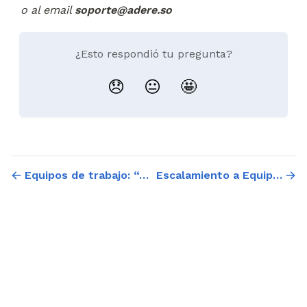
o al email 
soporte@adere.so
¿Esto respondió tu pregunta?
😞
😐
🤩
Equipos de trabajo: “Asignación por defecto”
Escalamiento a Equipos Externos