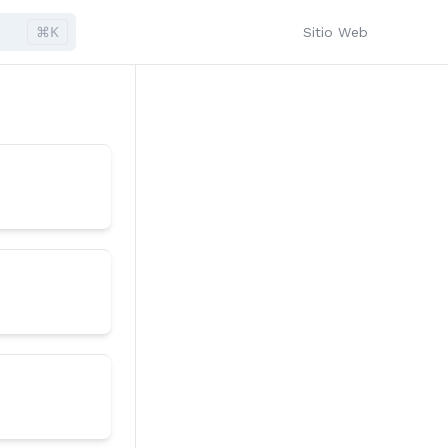
⌘K
Sitio Web