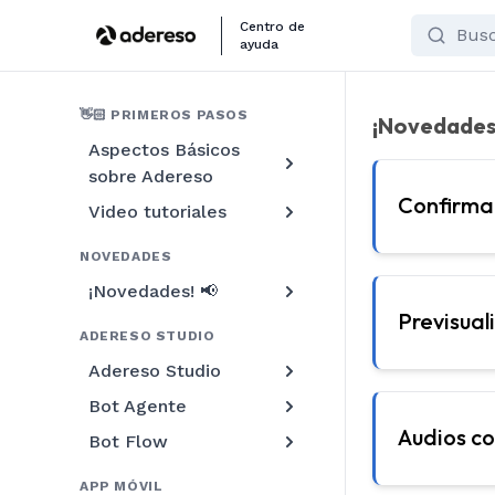
Search
Centro de
ayuda
Novedades
👋🏻 PRIMEROS PASOS
¡Novedades!
Aspectos Básicos
sobre Adereso
Confirmac
Video tutoriales
NOVEDADES
¡Novedades! 📢
Previsual
ADERESO STUDIO
Adereso Studio
Bot Agente
Audios co
Bot Flow
APP MÓVIL